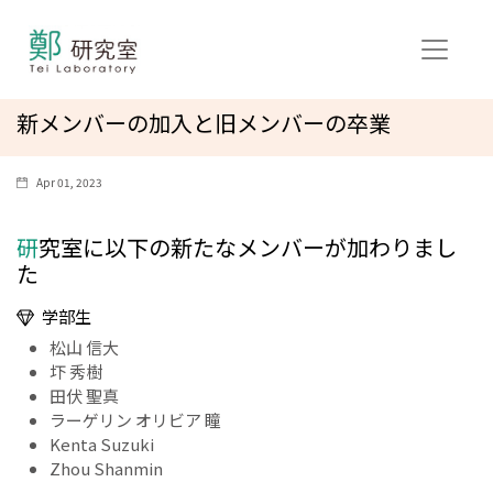
新メンバーの加入と旧メンバーの卒業
Apr 01, 2023
研究室に以下の新たなメンバーが加わりまし
た
学部生
松山 信大
圷 秀樹
田伏 聖真
ラーゲリン オリビア 瞳
Kenta Suzuki
Zhou Shanmin