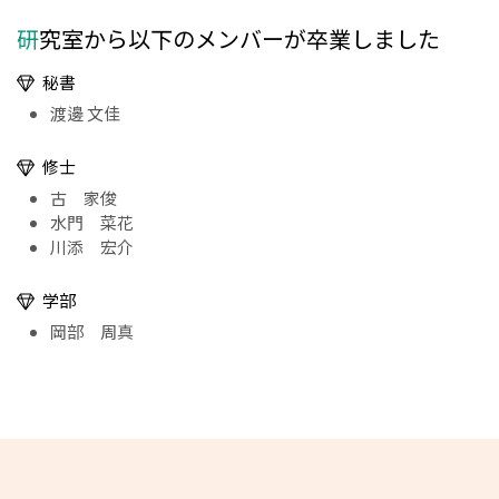
研究室から以下のメンバーが卒業しました
秘書
渡邊 文佳
修士
古 家俊
水門 菜花
川添 宏介
学部
岡部 周真