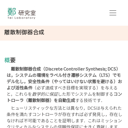
離散制御器合成
概要
離散制御器合成（Discrete Controller Synthesis; DCS）
は，システムの環境を
ラベル付き遷移システム（LTS）
でモ
デル化し，
安全性条件
（やってはいけない状態を避ける）お
よび
活性条件
（必ず達成すべき目標を実現する）を与える
と，これらを
数学的に保証
した形でシステムを制御する
コン
トローラ（離散制御器）を自動生成
する技術です．
ヒューリスティックな方法とは異なり，DCSは与えられた
条件を満たすコントローラが存在すれば必ず発見し，存在し
なければ不可能であることを証明します．これはミッション
クリティカルなシステムの信頼性保証に大きく貢献します．