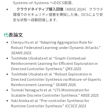
Systems-of-Systems へのDCS拡張．
クラウドネイティブ侵入回復
（KBSE 2024） クラウド
環境でのセキュリティ侵害を検知した後，DCSにより安
全な状態へ自動回復します．
代表論文
Chenyu Hu et al. “Adapting Aggregation Rule for
Robust Federated Learning under Dynamic Attacks.”
SEAMS 2025
.
Toshihide Ubukata et al. “Graph-Contextual
Reinforcement Learning for Efficient Exploration in
Directed Controller Synthesis.”
QRS 2025
.
Toshihide Ubukata et al. “Robust Exploration in
Directed Controller Synthesis via Mixture-of-Experts
Reinforcement Learning.”
SEAMS 2026
.
Tomoki Yamaguchi et al. “LTS Minimization for
Scalable Discrete Controller Synthesis.”
KBSE 2025
.
Yuki Arioka et al. “Pre-controller Synthesis for
Runtime Controller Synthesis.”
ICCSCE 2023
.