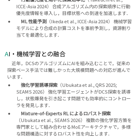
ICCE-Asia 2024） 合成アルゴリズム内の探索順序に行動
優先度情報を導入し，目標状態への到達を加速します．
ML 性能予測
（Ikeda et al., ICCE-Asia 2024） 機械学習
モデルにより合成の計算コストを事前予測し，資源割り
当てを最適化します．
AI・機械学習との融合
近年，DCSのアルゴリズムにAIを組み込むことで，従来の
探索ベース手法では難しかった大規模問題への対応が進んで
います．
強化学習誘導探索
（Ubukata et al., QRS 2025;
SEAMS 2026） 強化学習エージェントがDCS探索を誘導
し，状態爆発を引き起こす問題でも効率的にコントロー
ラを発見します．
Mixture-of-Experts RL によるロバスト探索
（Ubukata et al., SEAMS 2026） 複数の強化学習方策を
専門家として組み合わせるMoEアーキテクチャで，多様
な問題構造に対するロバスト性を向上します．