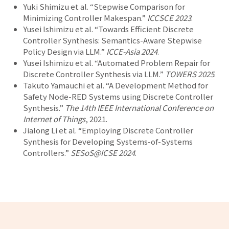
Yuki Shimizu et al. “Stepwise Comparison for
Minimizing Controller Makespan.”
ICCSCE 2023
.
Yusei Ishimizu et al. “Towards Efficient Discrete
Controller Synthesis: Semantics-Aware Stepwise
Policy Design via LLM.”
ICCE-Asia 2024
.
Yusei Ishimizu et al. “Automated Problem Repair for
Discrete Controller Synthesis via LLM.”
TOWERS 2025
.
Takuto Yamauchi et al. “A Development Method for
Safety Node-RED Systems using Discrete Controller
Synthesis.”
The 14th IEEE International Conference on
Internet of Things
, 2021.
Jialong Li et al. “Employing Discrete Controller
Synthesis for Developing Systems-of-Systems
Controllers.”
SESoS@ICSE 2024
.