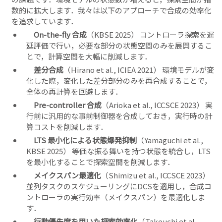
数的に拡大します．我々は以下のアプローチで合成の効率化
を追求しています．
On-the-fly 合成
（KBSE 2025） コントローラ探索を遅
延評価で行い，必要な部分の状態空間のみを展開するこ
とで，計算空間を大幅に削減します．
差分合成
（Hirano et al., ICIEA 2021） 環境モデルが変
化した際，変化した差分部分のみを再合成することで，
全体の再計算を回避します．
Pre-controller 合成
（Arioka et al., ICCSCE 2023） 実
行前に汎用的な事前制御器を合成しておき，実行時の計
算コストを削減します．
LTS 最小化による状態爆発抑制
（Yamaguchi et al.,
KBSE 2025） 等価な振る舞いを持つ状態を統合し，LTS
を最小化することで探索空間を削減します．
メイクスパン最適化
（Shimizu et al., ICCSCE 2023）
並列タスクのスケジューリングにDCSを適用し，合成コ
ントローラの実行効率（メイクスパン）を最適化しま
す．
行動優先度を用いた探索効率化
（Takeuchi et al.,