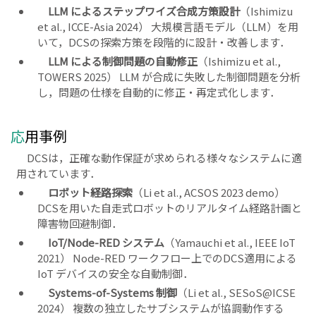
LLM によるステップワイズ合成方策設計
（Ishimizu
et al., ICCE-Asia 2024） 大規模言語モデル（LLM）を用
いて，DCSの探索方策を段階的に設計・改善します．
LLM による制御問題の自動修正
（Ishimizu et al.,
TOWERS 2025） LLM が合成に失敗した制御問題を分析
し，問題の仕様を自動的に修正・再定式化します．
応用事例
DCSは，正確な動作保証が求められる様々なシステムに適
用されています．
ロボット経路探索
（Li et al., ACSOS 2023 demo）
DCSを用いた自走式ロボットのリアルタイム経路計画と
障害物回避制御．
IoT/Node-RED システム
（Yamauchi et al., IEEE IoT
2021） Node-RED ワークフロー上でのDCS適用による
IoT デバイスの安全な自動制御．
Systems-of-Systems 制御
（Li et al., SESoS@ICSE
2024） 複数の独立したサブシステムが協調動作する